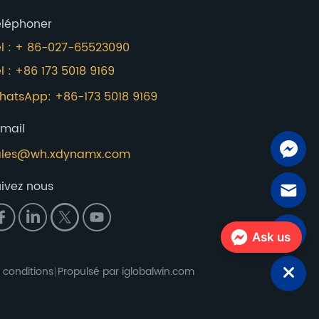
éléphoner
él : + 86-027-65523090
l : +86 173 5018 9169
hatsApp: +86-173 5018 9169
-mail
ales@wh.xdynamx.com
ivez nous
Ask us
 conditions
Propulsé par iglobalwin.com