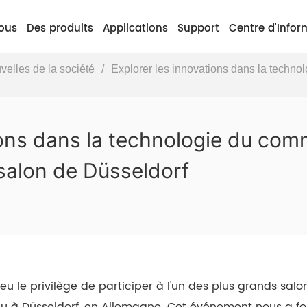
ous
Des produits
Applications
Support
Centre d'Infor
velles de la société
/
Explorer les innovations dans la technol
ions dans la technologie du comm
salon de Düsseldorf
 eu le privilège de participer à l'un des plus grands sa
nu à Düsseldorf, en Allemagne. Cet événement nous a fo