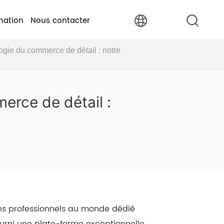
mation
Nous contacter
ogie du commerce de détail : notre
erce de détail :
lons professionnels au monde dédié
urni une plate-forme exceptionnelle